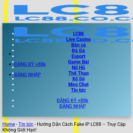
LC88
Live Casino
Bắn cá
Đá Gà
Esport
Game Bài
ĐĂNG KÝ +88k
Nổ Hũ
Thể Thao
ĐĂNG NHẬP
Xổ Số
Mẹo Chơi
Tin tức
ĐĂNG KÝ +88k
ĐĂNG NHẬP
Home
-
Tin tức
-
Hướng Dẫn Cách Fake IP LC88 – Truy Cập
Không Giới Hạn!