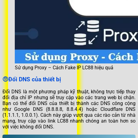
Sử dụng Proxy – Cách Fake IP LC88 hiệu quả
🤨Đổi DNS của thiết bị
Đổi DNS là một phương pháp kỹ thuật, không trực tiếp thay
đổi địa chỉ IP nhưng sẽ truy cập vào các trang web bị chặn.
Bạn có thể đổi DNS của thiết bị thành các DNS công cộng
như Google DNS (8.8.8.8, 8.8.4.4) hoặc Cloudflare DNS
(1.1.1.1, 1.0.0.1). Cách này giúp vượt qua các rào cản từ nhà
mạng, truy cập vào link LC88 nhanh chóng an toàn hơn so
với việc không đổi DNS.