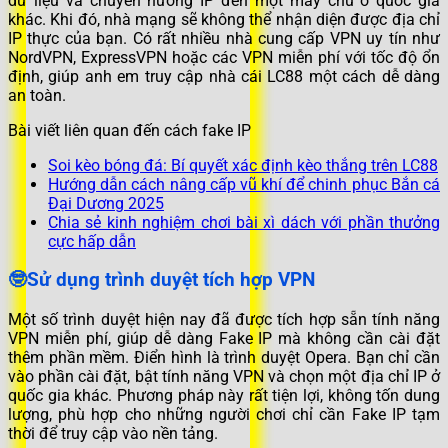
dữ liệu và chuyển hướng IP đến một máy chủ ở quốc gia
khác. Khi đó, nhà mạng sẽ không thể nhận diện được địa chỉ
IP thực của bạn. Có rất nhiều nhà cung cấp VPN uy tín như
NordVPN, ExpressVPN hoặc các VPN miễn phí với tốc độ ổn
định, giúp anh em truy cập nhà cái LC88 một cách dễ dàng
an toàn.
Bài viết liên quan đến cách fake IP
Soi kèo bóng đá: Bí quyết xác định kèo thắng trên LC88
Hướng dẫn cách nâng cấp vũ khí để chinh phục Bắn cá
Đại Dương 2025
Chia sẻ kinh nghiệm chơi bài xì dách với phần thưởng
cực hấp dẫn
🤓Sử dụng trình duyệt tích hợp VPN
Một số trình duyệt hiện nay đã được tích hợp sẵn tính năng
VPN miễn phí, giúp dễ dàng Fake IP mà không cần cài đặt
thêm phần mềm. Điển hình là trình duyệt Opera. Bạn chỉ cần
vào phần cài đặt, bật tính năng VPN và chọn một địa chỉ IP ở
quốc gia khác. Phương pháp này rất tiện lợi, không tốn dung
lượng, phù hợp cho những người chơi chỉ cần Fake IP tạm
thời để truy cập vào nền tảng.