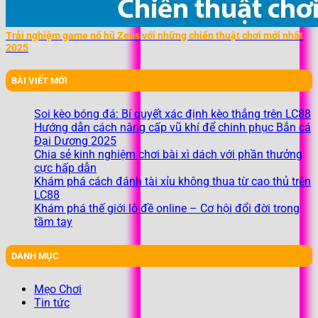
Trải nghiệm game nổ hũ Zeus với những chiến thuật chơi mới nhất
2025
BÀI VIẾT MỚI
Soi kèo bóng đá: Bí quyết xác định kèo thắng trên LC88
Hướng dẫn cách nâng cấp vũ khí để chinh phục Bắn cá
Đại Dương 2025
Chia sẻ kinh nghiệm chơi bài xì dách với phần thưởng
cực hấp dẫn
Khám phá cách đánh tài xỉu không thua từ cao thủ trên
LC88
Khám phá thế giới lô đề online – Cơ hội đổi đời trong
tầm tay
DANH MỤC
Mẹo Chơi
Tin tức