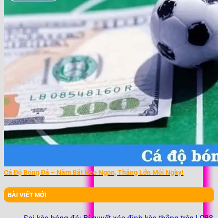
Cá Độ Bóng Đá – Nắm Bắt Kèo Ngon, Thắng Lớn Mỗi Ngày!
BÀI VIẾT MỚI