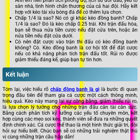
Anh em nên phân tích phong độ, lịch sử đối đầu, yếu tố
sân nhà, tình hình chấn thương của cả hai đội. Hãy kết
hợp với kèo tài xỉu bóng đá để có thêm lựa chọn.
Chấp 1/4 là sao? Nó có gì khác kèo đồng banh? Chấp
1/4 là sao? Đó là kèo chấp 0.25 trái. Khi trận đấu hòa,
bạn sẽ thua nửa tiền cược nếu đặt cửa trên, hoặc ăn
nửa tiền nếu đặt cửa dưới.
Có nên đặt cược vào trận thi đấu có kèo đồng banh
không? Có. Kèo đồng banh là cơ hội tốt để đặt cược
nếu có khả năng phân tích trận đấu tốt. Rủi ro được
giảm thiểu đáng kể, giúp bạn tự tin hơn.
Kết luận
Tóm lại, việc hiểu rõ
chấp đồng banh là gì
là bước đi quan
trọng đầu tiên để tham gia cá cược một cách thông minh,
hiệu quả. Kèo này mang lại sự công bằng, giảm thiểu rủi ro,
là lựa chọn lý tưởng cho những trận đấu cân tài cân sức.
Bằng cách phân tích kỹ lưỡng các yếu tố chuyên môn, kết
hợp cùng các mẹo soi kèo, thành viên sẽ đưa ra những quyết
định chính xác. Cá cược thể thao là một hình thức giải trí, đòi
hỏi sự hiểu biết. Chúc bạn sẽ có những trải nghiệm thật thú
vị cùng những trận cầu hấp dẫn!