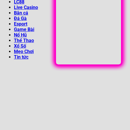
LC88
Live Casino
Bắn cá
Đá Gà
Esport
Game Bài
Nổ Hũ
Thể Thao
Xổ Số
Mẹo Chơi
Tin tức