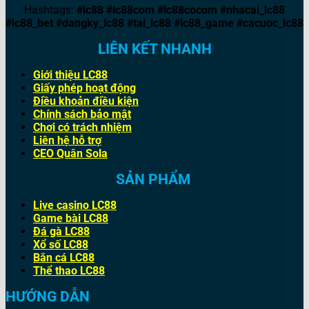
Hashtags:
#lc88 #lc88com #lc88cocom #nhacai_lc88
#lc88_bet #dangky_lc88 #tai_lc88 #lc88_game #cacuoc_lc88
LIÊN KẾT NHANH
Giới thiệu LC88
Giấy phép hoạt động
Điều khoản điều kiện
Chính sách bảo mật
Chơi có trách nhiệm
Liên hệ hỗ trợ
CEO Quân Sola
SẢN PHẨM
Live casino LC88
Game bài LC88
Đá gà LC88
Xổ số LC88
Bắn cá LC88
Thể thao LC88
HƯỚNG DẪN