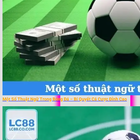
Một Số Thuật Ngữ Trong Bóng Đá – Bí Quyết Cá Cược Đỉnh Cao