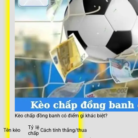
Kèo chấp đồng banh có điểm gì khác biệt?
Tỷ lệ
Tên kèo
Cách tính thắng/thua
chấp