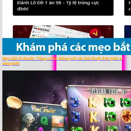
Mẹo bắt lô chuẩn: Tăng cơ hội thắng với các thủ thuật đơn giản ai
cũng biết