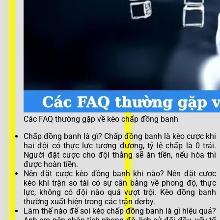
Các FAQ thường gặp về kèo chấp đồng banh
Chấp đồng banh là gì? Chấp đồng banh là kèo cược khi
hai đội có thực lực tương đương, tỷ lệ chấp là 0 trái.
Người đặt cược cho đội thắng sẽ ăn tiền, nếu hòa thì
được hoàn tiền.
Nên đặt cược kèo đồng banh khi nào? Nên đặt cược
kèo khi trận so tài có sự cân bằng về phong độ, thực
lực, không có đội nào quá vượt trội. Kèo đồng banh
thường xuất hiện trong các trận derby.
Làm thế nào để soi kèo chấp đồng banh là gì hiệu quả?