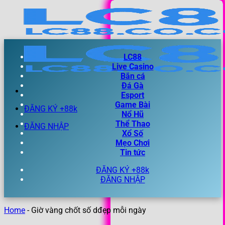
LC88
Live Casino
Bắn cá
Đá Gà
Esport
Game Bài
ĐĂNG KÝ +88k
Nổ Hũ
Thể Thao
ĐĂNG NHẬP
Xổ Số
Mẹo Chơi
Tin tức
ĐĂNG KÝ +88k
ĐĂNG NHẬP
Home
-
Giờ vàng chốt số dđẹp mỗi ngày