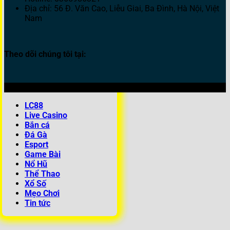
Địa chỉ: 56 Đ. Văn Cao, Liễu Giai, Ba Đình, Hà Nội, Việt
Nam
Theo dõi chúng tôi tại:
Copyright 2026 ©
taca.it.com/
LC88
Live Casino
Bắn cá
Đá Gà
Esport
Game Bài
Nổ Hũ
Thể Thao
Xổ Số
Mẹo Chơi
Tin tức