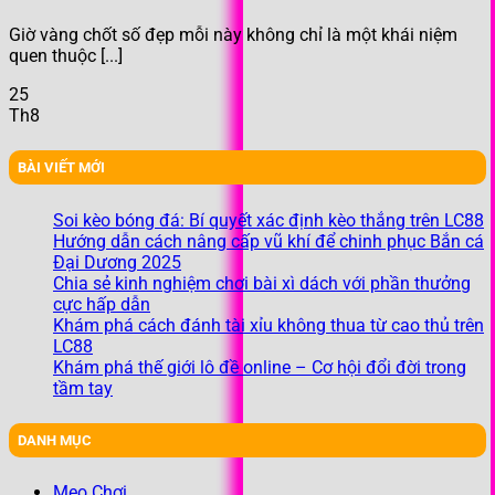
Giờ vàng chốt số đẹp mỗi này không chỉ là một khái niệm
quen thuộc [...]
25
Th8
BÀI VIẾT MỚI
Soi kèo bóng đá: Bí quyết xác định kèo thắng trên LC88
Hướng dẫn cách nâng cấp vũ khí để chinh phục Bắn cá
Đại Dương 2025
Chia sẻ kinh nghiệm chơi bài xì dách với phần thưởng
cực hấp dẫn
Khám phá cách đánh tài xỉu không thua từ cao thủ trên
LC88
Khám phá thế giới lô đề online – Cơ hội đổi đời trong
tầm tay
DANH MỤC
Mẹo Chơi