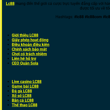
Lc88
mang đến thế giới cá cược trực tuyến đẳng cấp với hàng
được tối ưu về tố
Hashtags:
#lc88 #lc88com #lc
Giới thiệu LC88
Giấy phép hoạt động
Điều khoản điều kiện
Chính sách bảo mật
Chơi có trách nhiệm
Liên hệ hỗ trợ
CEO Quân Sola
Live casino LC88
Game bài LC88
Đá gà LC88
Xổ số LC88
Bắn cá LC88
Thể thao LC88