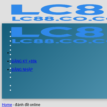
ĐĂNG KÝ +88k
ĐĂNG NHẬP
Home
-
đánh đề online